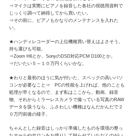
⇒マイクは実際にピアノを録音した各社の視聴用資料で
じっくり調べて納得してから買いたい。
⇒その前に、ピアノもかなりのメンテナンスを入れた
い。
★ハンディレコーダーの上位機種買い替えはよさそう。
持ち運びも可能。
⇒Zoom H6とか、SonyのDSD対応PCM D100とか。
⇒だいたい５～１０万円くらいかな。
★わりと最初のほうに気が付いた、スペックの高いパソ
コンが必要なこと⇒ PCの性能を上げれば、他のことも
処理が早くなるので、まず私はここから。動画、録音
物、それからミラーレスカメラで撮っている写真のRAW
データを扱うなら、ふさわしい機種はなんだかんだで２
０万円前後の様子。
ちゃんとした録音はしっかり準備したものを環境の整っ
たホールやサロンをお借りして録らせていただくのがい