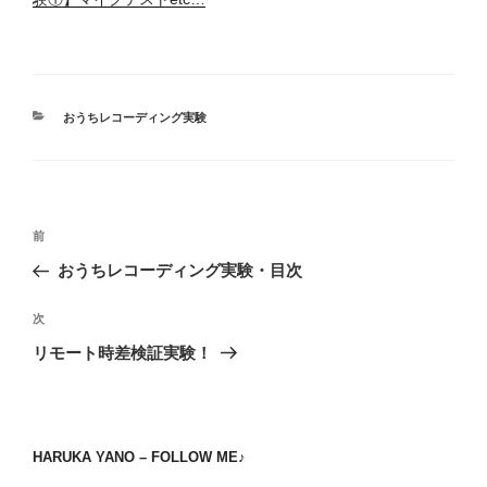
カ
おうちレコーディング実験
テ
ゴ
リ
ー
投
前
前
稿
の
おうちレコーディング実験・目次
ナ
投
ビ
稿
次
次
ゲ
の
リモート時差検証実験！
投
ー
稿
シ
ョ
HARUKA YANO – FOLLOW ME♪
ン