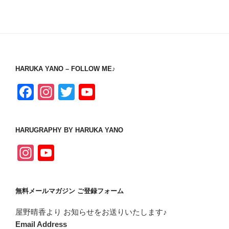
HARUKA YANO – FOLLOW ME♪
F
In
T
Y
a
st
wi
o
c
a
tt
u
HARUGRAPHY BY HARUKA YANO
e
gr
er
T
In
Y
b
a
u
st
o
o
m
b
a
u
o
e
無料メールマガジン ご登録フォーム
gr
T
k
C
屋野晴香より お知らせをお送りいたします♪
a
u
h
Email Address