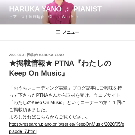
コ
HARUKA YANO ♬ PIANIST
ン
ピアニスト屋野晴香 Official Web Site
テ
ン
ツ
メニュー
へ
ス
キ
投
2020-05-31
投稿者:
HARUKA-YANO
稿
ッ
★掲載情報★ PTNA『わたしの
日:
プ
Keep On Music』
「おうちレコーディング実験」ブログ記事にご興味を持
って下さったPTNAさんから取材を受け、ウェブサイト
『わたしのKeep On Music』というコーナーの第１１回に
ご掲載頂きました。
よろしければこちらからご覧ください。
https://research.piano.or.jp/series/KeepOnMusic/2020/05/e
pisode_7.html