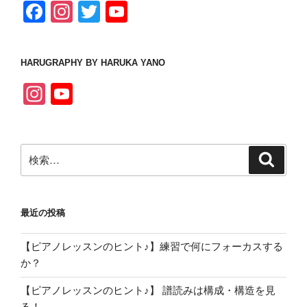
F
In
T
Y
a
st
wi
o
c
a
tt
u
HARUGRAPHY BY HARUKA YANO
e
gr
er
T
In
Y
b
a
u
st
o
o
m
b
a
u
o
e
検
gr
T
検
k
C
索
索:
a
u
h
m
b
a
最近の投稿
e
n
C
【ピアノレッスンのヒント♪】練習で何にフォーカスする
n
h
か？
el
a
【ピアノレッスンのヒント♪】 譜読みは構成・構造を見
る！