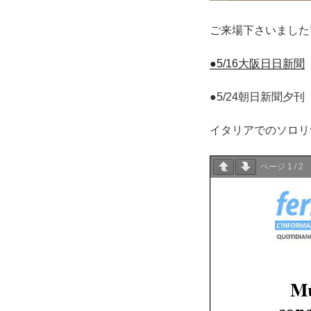
ご来場下さいました
●5/16大阪日日新聞
●5/24朝日新聞夕
イタリアでのソロリ
ページ
1
/
2