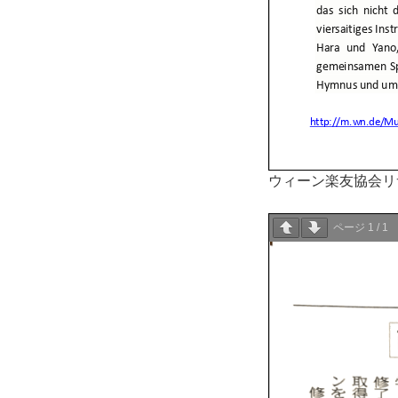
ウィーン楽友協会リ
ページ
1
/
1