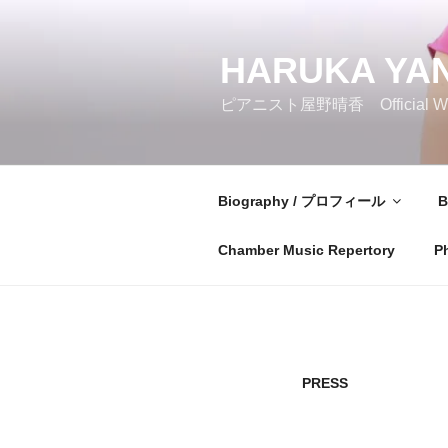
コ
ン
テ
HARUKA YAN
ン
ピアニスト屋野晴香 Official Web
ツ
へ
ス
キ
Biography / プロフィール
B
ッ
プ
Chamber Music Repertory
P
PRESS