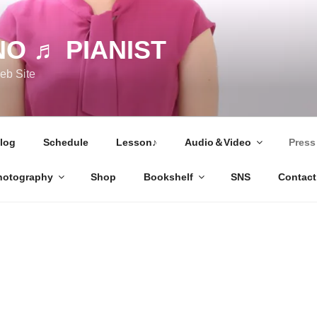
O ♬ PIANIST
 Site
log
Schedule
Lesson♪
Audio＆Video
Press
hotography
Shop
Bookshelf
SNS
Contact