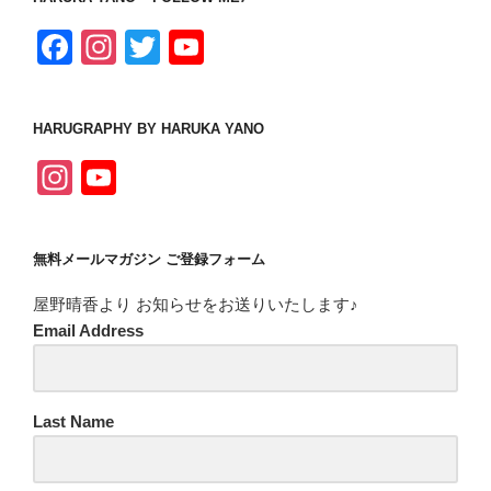
F
In
T
Y
a
st
wi
o
c
a
tt
u
HARUGRAPHY BY HARUKA YANO
e
gr
er
T
In
Y
b
a
u
st
o
o
m
b
a
u
o
e
無料メールマガジン ご登録フォーム
gr
T
k
C
屋野晴香より お知らせをお送りいたします♪
a
u
h
Email Address
m
b
a
e
n
C
Last Name
n
h
el