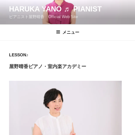
コ
HARUKA YANO ♬ PIANIST
ン
ピアニスト屋野晴香 Official Web Site
テ
ン
ツ
メニュー
へ
ス
キ
LESSON♪
ッ
屋野晴香ピアノ・室内楽アカデミー
プ