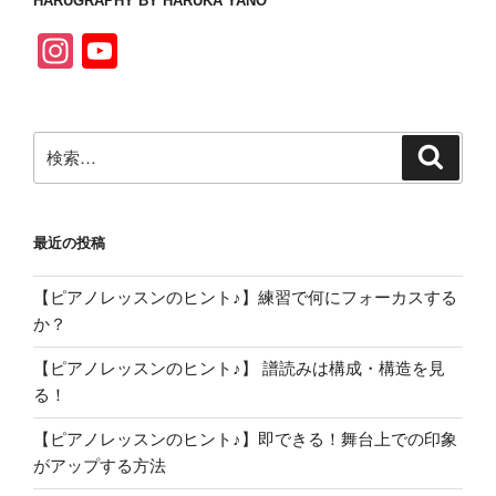
HARUGRAPHY BY HARUKA YANO
e
gr
er
T
In
Y
b
a
u
st
o
o
m
b
a
u
o
e
検
gr
T
検
k
C
索
索:
a
u
h
m
b
a
最近の投稿
e
n
C
【ピアノレッスンのヒント♪】練習で何にフォーカスする
n
h
か？
el
a
【ピアノレッスンのヒント♪】 譜読みは構成・構造を見
n
る！
n
【ピアノレッスンのヒント♪】即できる！舞台上での印象
el
がアップする方法