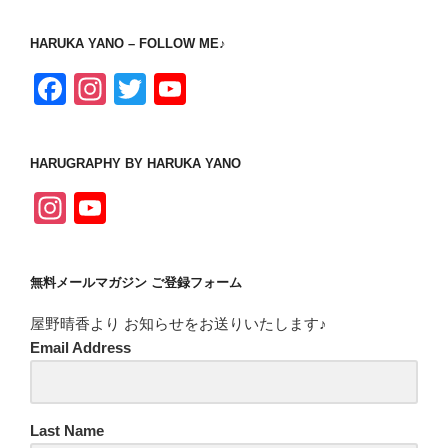
HARUKA YANO – FOLLOW ME♪
F
In
T
Y
a
st
wi
o
c
a
tt
u
HARUGRAPHY BY HARUKA YANO
e
gr
er
T
In
Y
b
a
u
st
o
o
m
b
a
u
o
e
無料メールマガジン ご登録フォーム
gr
T
k
C
屋野晴香より お知らせをお送りいたします♪
a
u
h
Email Address
m
b
a
e
n
C
Last Name
n