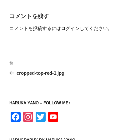
コメントを残す
コメントを投稿するには
ログイン
してください。
投
前
前
稿
の
cropped-top-red-1.jpg
ナ
投
ビ
稿
ゲ
ー
HARUKA YANO – FOLLOW ME♪
シ
F
In
T
Y
ョ
a
st
wi
o
ン
c
a
tt
u