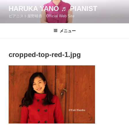
コ
HARUKA YANO ♬ PIANIST
ン
ピアニスト屋野晴香 Official Web Site
テ
ン
ツ
メニュー
へ
ス
キ
cropped-top-red-1.jpg
ッ
プ