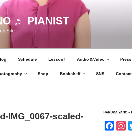
O ♬ PIANIST
 Site
log
Schedule
Lesson♪
Audio＆Video
Press
hotography
Shop
Bookshelf
SNS
Contact
HARUKA YANO –
d-IMG_0067-scaled-
F
I