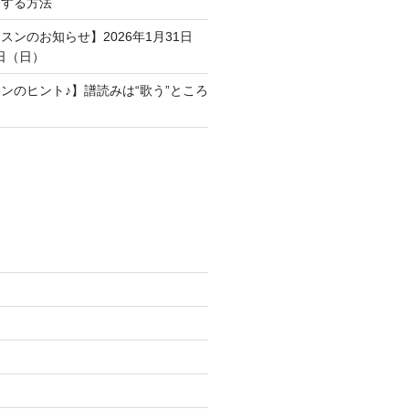
プする方法
l
スンのお知らせ】2026年1月31日
日（日）
ンのヒント♪】譜読みは“歌う”ところ