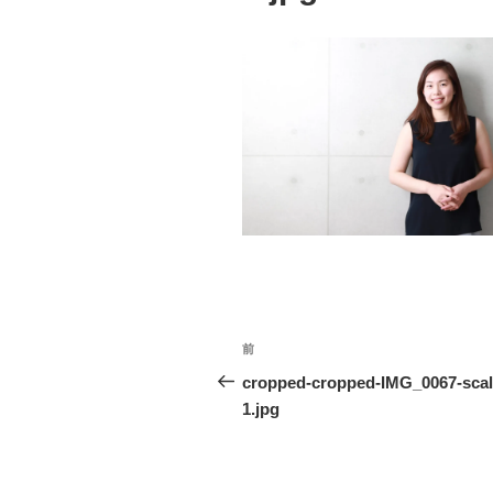
投
前
前
稿
の
cropped-cropped-IMG_0067-scal
投
1.jpg
ナ
稿
ビ