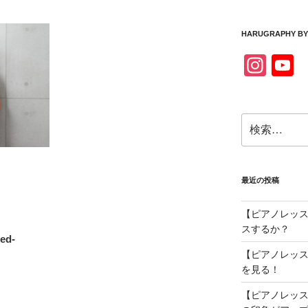
a
s
c
a
HARUGRAPHY BY
e
g
In
Y
b
a
st
o
o
a
u
o
検
gr
T
k
索:
a
u
m
b
最近の投稿
e
【ピアノレッス
スするか？
h
ed-
【ピアノレッス
a
を見る！
n
【ピアノレッス
n