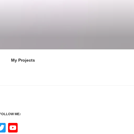
My Projects
 FOLLOW ME♪
n
T
Y