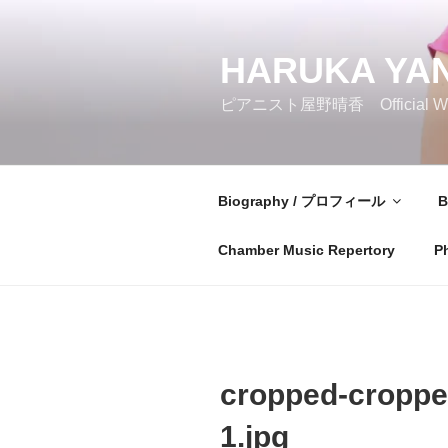
コ
ン
テ
HARUKA YAN
ン
ピアニスト屋野晴香 Official Web
ツ
へ
ス
キ
Biography / プロフィール
B
ッ
プ
Chamber Music Repertory
P
cropped-croppe
1.jpg