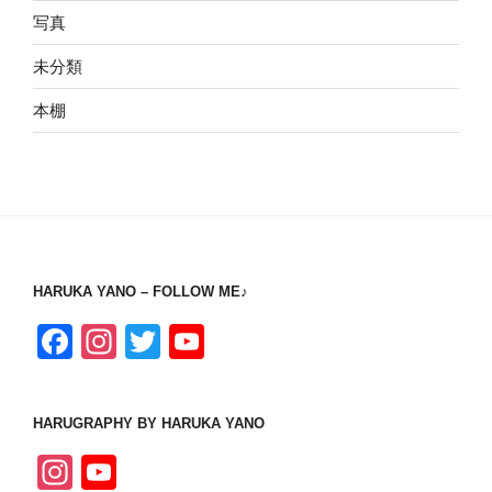
写真
未分類
本棚
HARUKA YANO – FOLLOW ME♪
F
In
T
Y
a
st
wi
o
c
a
tt
u
HARUGRAPHY BY HARUKA YANO
e
gr
er
T
In
Y
b
a
u