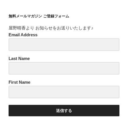
st
o
o
m
b
a
u
o
e
無料メールマガジン ご登録フォーム
gr
T
k
C
屋野晴香より お知らせをお送りいたします♪
a
u
h
Email Address
m
b
a
e
n
C
Last Name
n
h
el
a
First Name
n
n
el
送信する