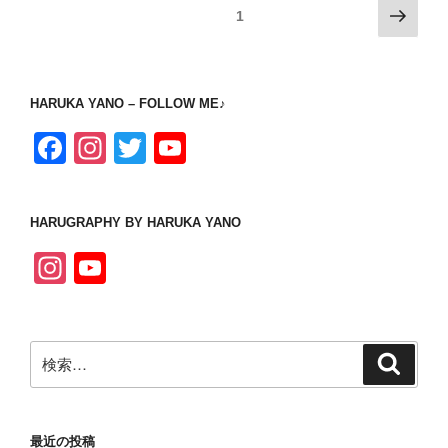
投
次
固定ページ
1
の
稿
ペ
の
ー
ペ
HARUKA YANO – FOLLOW ME♪
ジ
ー
F
In
T
Y
ジ
a
st
wi
o
送
c
a
tt
u
り
HARUGRAPHY BY HARUKA YANO
e
gr
er
T
In
Y
b
a
u
st
o
o
m
b
a
u
o
e
検
gr
T
検
k
C
索
索:
a
u
h
m
b
a
最近の投稿