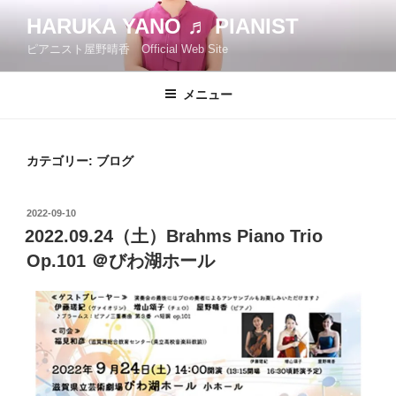
コ
HARUKA YANO ♬ PIANIST
ン
ピアニスト屋野晴香 Official Web Site
テ
ン
ツ
メニュー
へ
ス
キ
カテゴリー:
ブログ
ッ
プ
投
2022-09-10
稿
2022.09.24（土）Brahms Piano Trio
日:
Op.101 ＠びわ湖ホール