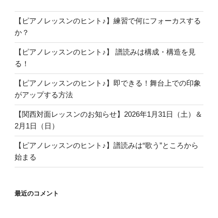
e
n
C
【ピアノレッスンのヒント♪】練習で何にフォーカスする
n
h
か？
el
a
【ピアノレッスンのヒント♪】 譜読みは構成・構造を見
n
る！
n
【ピアノレッスンのヒント♪】即できる！舞台上での印象
el
がアップする方法
【関西対面レッスンのお知らせ】2026年1月31日（土）＆
2月1日（日）
【ピアノレッスンのヒント♪】譜読みは“歌う”ところから
始まる
最近のコメント