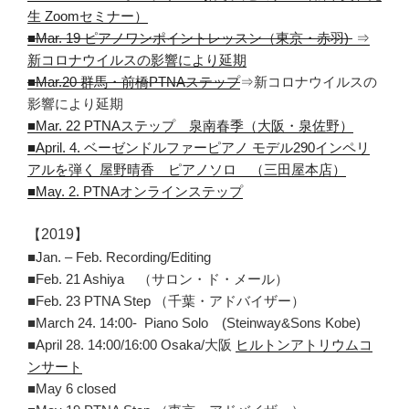
生 Zoomセミナー）
■Mar. 19 ピアノワンポイントレッスン（
東京・赤羽)
⇒
新コロナウイルスの影響により延期
■Mar.20 群馬・前橋PTNAステップ
⇒新コロナウイルスの
影響により延期
■Mar. 22 PTNAステップ 泉南春季（大阪・泉佐野）
■April. 4. ベーゼンドルファーピアノ モデル290インペリ
アルを弾く 屋野晴香 ピアノソロ （三田屋本店）
■May. 2. PTNAオンラインステップ
【
2019
】
■Jan. – Feb. Recording/Editing
■Feb. 21 Ashiya （サロン・ド・メール）
■Feb. 23 PTNA Step （千葉・アドバイザー）
■March 24. 14:00- Piano Solo (Steinway&Sons Kobe)
■April 28. 14:00/16:00 Osaka/大阪
ヒルトンアトリウムコ
ンサート
■May 6 closed