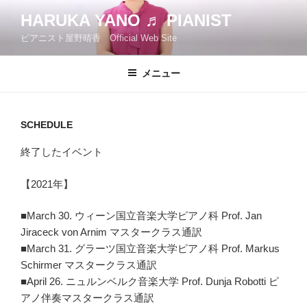
コ
HARUKA YANO ♬ PIANIST
ン
ピアニスト屋野晴香 Official Web Site
テ
ン
ツ
メニュー
へ
ス
キ
SCHEDULE
ッ
終了したイベント
プ
【2021年】
■March 30. ウィーン国立音楽大学ピアノ科 Prof. Jan
Jiraceck von Arnim マスタークラス通訳
■March 31. グラーツ国立音楽大学ピアノ科 Prof. Markus
Schirmer マスタークラス通訳
■April 26. ニュルンベルク音楽大学 Prof. Dunja Robotti ピ
アノ伴奏マスタークラス通訳