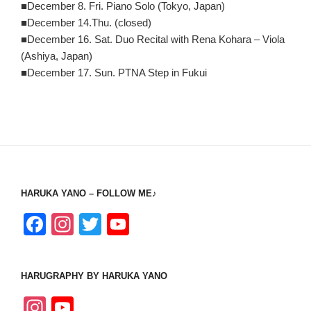
■December 8. Fri. Piano Solo (Tokyo, Japan)
■December 14.Thu. (closed)
■December 16. Sat. Duo Recital with Rena Kohara – Viola
(Ashiya, Japan)
■December 17. Sun. PTNA Step in Fukui
HARUKA YANO – FOLLOW ME♪
F
In
T
Y
a
st
wi
o
c
a
tt
u
HARUGRAPHY BY HARUKA YANO
e
gr
er
T
In
Y