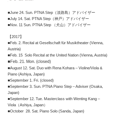
■June 24. Sun. PTNA Step（淡路島）アドバイザー
■July 14. Sat. PTNA Step（神戸）アドバイザー
■Nov. 11 Sun. PTNA Step （犬山）アドバイザー
【2017】
■Feb. 2. Recital at Gesellschaft für Musiktheater (Vienna,
Austria)
■Feb. 15 Solo Recital at the United Nation (Vienna, Austria)
■Feb. 21. Mon. (closed)
■August 12. Sat. Duo with Rena Kohara – Violine/Viola &
Piano (Ashiya, Japan)
■September 1. Fri. (closed)
■September 3. Sun. PTNA Piano Step – Adviser (Osaka,
Japan)
■September 12. Tue. Masterclass with Wenting Kang –
Viola（Ashiya, Japan）
■October 28. Sat. Piano Solo (Sanda, Japan)