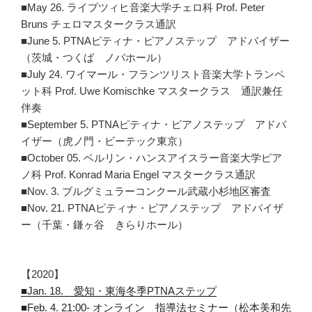
■May 26. ライプツィヒ音楽大学チェロ科 Prof. Peter
Bruns チェロマスタークラス通訳
■June 5. PTNAピティナ・ピアノステップ アドバイザー
（茨城・つくば ノバホール）
■July 24. ワイマール・フランツリスト音楽大学トランペ
ット科 Prof. Uwe Komischke マスタークラス 通訳兼任
伴奏
■September 5. PTNAピティナ・ピアノステップ アドバ
イザー（虎ノ門・ビーテック東京）
■October 05. ベルリン・ハンスアイスラー音楽大学ピア
ノ科 Prof. Konrad Maria Engel マスタークラス通訳
■Nov. 3. ブルグミュラーコンクール武蔵小杉地区審査
■Nov. 21. PTNAピティナ・ピアノステップ アドバイザ
ー（千葉・鎌ヶ谷 きらりホール）
【2020】
■Jan. 18. 愛知・東海冬季PTNAステップ
■Feb. 4. 21:00- オンライン 指導法セミナー（松本美和先