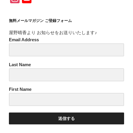
b
a
u
st
o
o
m
b
a
u
o
e
無料メールマガジン ご登録フォーム
gr
T
k
C
屋野晴香より お知らせをお送りいたします♪
a
u
h
Email Address
m
b
a
e
n
C
Last Name
n
h
el
a
First Name
n
n
el
送信する